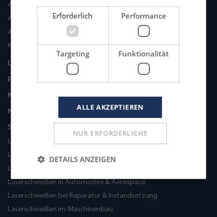
ASKIAS Adaption
Erforderlich
Performance
ASKIAS Agilion
ASKIAS Precision
KIMLA Laserschneidanlagen
Targeting
Funktionalität
Über uns
Partner
Karriere
ALLE AKZEPTIEREN
Kontakt
Schweißanwendungen
NUR ERFORDERLICHE
Laserschweißen in der Medizintechnik
Laserschweißen in der Blechbearbeitung
DETAILS ANZEIGEN
Laserschweißen im Werkzeug- und Formenbau
Laserschweißen in Automotive & Aerospace
Laserschweißen bei Reparatur & Instandsetzung
Laserschweißen im Maschinenbau