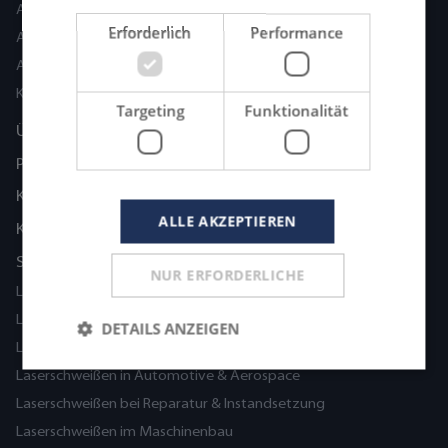
ASKIAS Adaption
Erforderlich
Performance
ASKIAS Agilion
ASKIAS Precision
KIMLA Laserschneidanlagen
Targeting
Funktionalität
Über uns
Partner
Karriere
ALLE AKZEPTIEREN
Kontakt
Schweißanwendungen
NUR ERFORDERLICHE
Laserschweißen in der Medizintechnik
Laserschweißen in der Blechbearbeitung
DETAILS ANZEIGEN
Laserschweißen im Werkzeug- und Formenbau
Laserschweißen in Automotive & Aerospace
Laserschweißen bei Reparatur & Instandsetzung
Laserschweißen im Maschinenbau