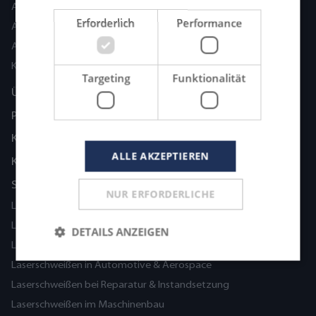
ASKIAS Adaption
Erforderlich
Performance
ASKIAS Agilion
ASKIAS Precision
KIMLA Laserschneidanlagen
Targeting
Funktionalität
Über uns
Partner
Karriere
ALLE AKZEPTIEREN
Kontakt
Schweißanwendungen
NUR ERFORDERLICHE
Laserschweißen in der Medizintechnik
Laserschweißen in der Blechbearbeitung
DETAILS ANZEIGEN
Laserschweißen im Werkzeug- und Formenbau
Laserschweißen in Automotive & Aerospace
Laserschweißen bei Reparatur & Instandsetzung
Laserschweißen im Maschinenbau