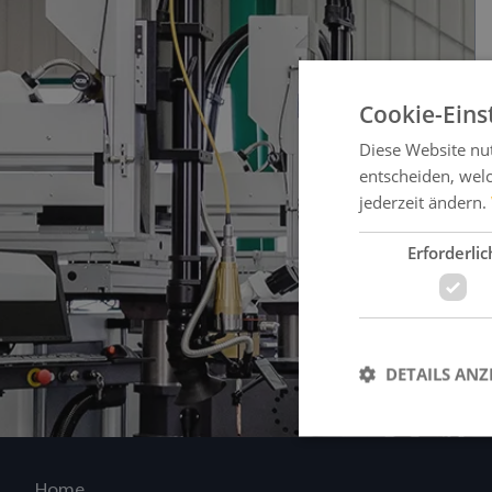
Cookie-Eins
Diese Website nu
entscheiden, welc
jederzeit ändern.
Erforderlic
DETAILS ANZ
Home