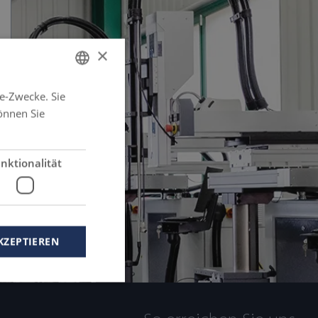
×
e-Zwecke. Sie
GERMAN
önnen Sie
FRENCH
ENGLISH
nktionalität
SPANISH
KZEPTIEREN