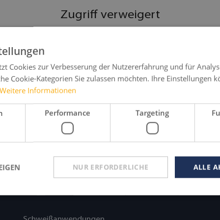
Zugriff verweigert
Sie haben nicht die Berechtigung, diese Seite aufzurufen.
tellungen
Zum Login
tzt Cookies zur Verbesserung der Nutzererfahrung und für Analys
Zurück zu Home
he Cookie-Kategorien Sie zulassen möchten. Ihre Einstellungen k
Weitere Informationen
Zugang anfragen
h
Performance
Targeting
Fu
EIGEN
NUR ERFORDERLICHE
ALLE A
Schweißanwendungen