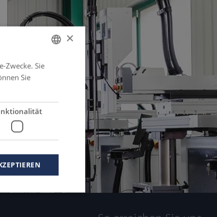
×
e-Zwecke. Sie
GERMAN
önnen Sie
FRENCH
ENGLISH
nktionalität
SPANISH
KZEPTIEREN