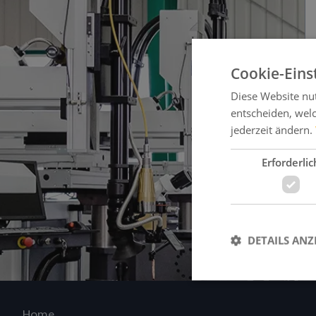
Cookie-Eins
Diese Website nu
entscheiden, welc
jederzeit ändern.
Erforderlic
DETAILS ANZ
Home