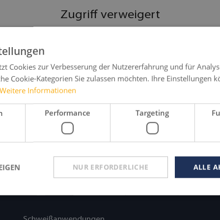
Zugriff verweigert
Sie haben nicht die Berechtigung, diese Seite aufzurufen.
tellungen
Zum Login
tzt Cookies zur Verbesserung der Nutzererfahrung und für Analys
Zurück zu Home
he Cookie-Kategorien Sie zulassen möchten. Ihre Einstellungen k
Weitere Informationen
Zugang anfragen
h
Performance
Targeting
Fu
EIGEN
NUR ERFORDERLICHE
ALLE A
Schweißanwendungen