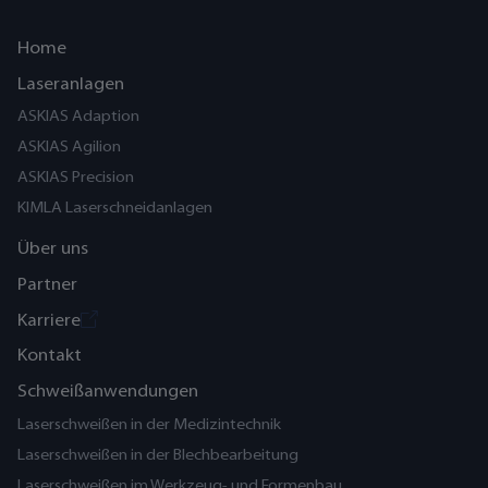
info@askias.de oder telefonisch unter +49 7133 20536-0. ASKIAS
bewertet den Bedarf, führt bei Bedarf Testbearbeitungen durch
Home
und schlägt dann die passende Anlage vor.
Laseranlagen
Link:
Kontakt für Preisanfrage und technische Beratung
ASKIAS Adaption
ASKIAS Agilion
ASKIAS Precision
KIMLA Laserschneidanlagen
Über uns
Partner
Karriere
Kontakt
Schweißanwendungen
Laserschweißen in der Medizintechnik
Laserschweißen in der Blechbearbeitung
Laserschweißen im Werkzeug- und Formenbau