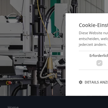
Cookie-Eins
Diese Website nu
entscheiden, welc
jederzeit ändern.
Erforderlic
DETAILS ANZ
Home