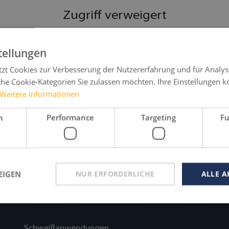
Zugriff verweigert
Sie haben nicht die Berechtigung, diese Seite aufzurufen.
tellungen
Zum Login
tzt Cookies zur Verbesserung der Nutzererfahrung und für Analys
Zurück zu Home
he Cookie-Kategorien Sie zulassen möchten. Ihre Einstellungen k
Weitere Informationen
Zugang anfragen
h
Performance
Targeting
Fu
EIGEN
NUR ERFORDERLICHE
ALLE A
Schweißanwendungen