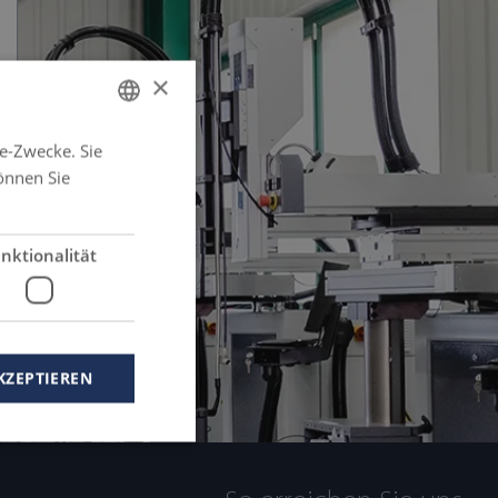
×
e-Zwecke. Sie
GERMAN
önnen Sie
FRENCH
ENGLISH
nktionalität
SPANISH
KZEPTIEREN